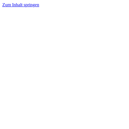
Zum Inhalt springen