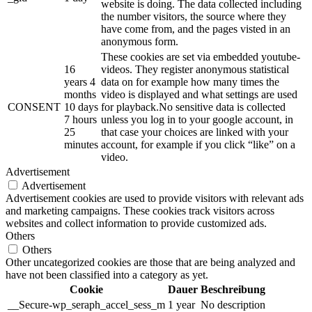
website is doing. The data collected including
the number visitors, the source where they
have come from, and the pages visted in an
anonymous form.
These cookies are set via embedded youtube-
16
videos. They register anonymous statistical
years 4
data on for example how many times the
months
video is displayed and what settings are used
CONSENT
10 days
for playback.No sensitive data is collected
7 hours
unless you log in to your google account, in
25
that case your choices are linked with your
minutes
account, for example if you click “like” on a
video.
Advertisement
Advertisement
Advertisement cookies are used to provide visitors with relevant ads
and marketing campaigns. These cookies track visitors across
websites and collect information to provide customized ads.
Others
Others
Other uncategorized cookies are those that are being analyzed and
have not been classified into a category as yet.
Cookie
Dauer
Beschreibung
__Secure-wp_seraph_accel_sess_m
1 year
No description