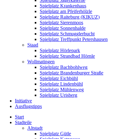
Spielplatz Jägerkaserne
Spielplatz Krankenhaus
Spielplatz am Pfeiferhölzle
Spielplatz Raiteburg (KIKUZ)
Spielplatz Sierenmoos
Spielplatz Sonnenhalde
Spielplatz Schmugglerbucht
Spielplatz Treffpunkt Petershausen
Staad
Spielplatz Hörlepark
Spielplatz Strandbad Hörnle
Wollmatingen
Spielplatz Bachbohlweg
Spielplatz Brandenburger Straße
Spielplatz Eichbühl
Spielplatz Lindenbühl
Spielplatz Mühlenweg
Spielplatz Urisberg
Initiative
Ausflugstipps
Start
Stadteile
Altstadt
Spielplatz Gütle