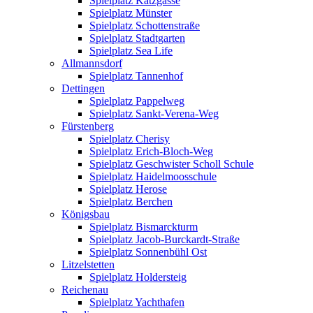
Spielplatz Katzgasse
Spielplatz Münster
Spielplatz Schottenstraße
Spielplatz Stadtgarten
Spielplatz Sea Life
Allmannsdorf
Spielplatz Tannenhof
Dettingen
Spielplatz Pappelweg
Spielplatz Sankt-Verena-Weg
Fürstenberg
Spielplatz Cherisy
Spielplatz Erich-Bloch-Weg
Spielplatz Geschwister Scholl Schule
Spielplatz Haidelmoosschule
Spielplatz Herose
Spielplatz Berchen
Königsbau
Spielplatz Bismarckturm
Spielplatz Jacob-Burckardt-Straße
Spielplatz Sonnenbühl Ost
Litzelstetten
Spielplatz Holdersteig
Reichenau
Spielplatz Yachthafen