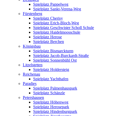
Spielplatz Pappelweg
Spielplatz Sankt-Verena-Weg
Fürstenberg
Spielplatz Cherisy
Spielplatz Erich-Bloch-Weg
Spielplatz Geschwister Scholl Schule
Spielplatz Haidelmoosschule
Spielplatz Herose
Spielplatz Berchen
Königsbau
Spielplatz Bismarckturm
Spielplatz Jacob-Burckardt-Straße
Spielplatz Sonnenbühl Ost
Litzelstetten
Spielplatz Holdersteig
Reichenau
Spielplatz Yachthafen
Paradies
Spielplatz Palmenhauspark
Spielplatz Schänzle
Petershausen
Spielplatz Höhenweg
Spielplatz Herosepark
Spielplatz Hindenburgpark