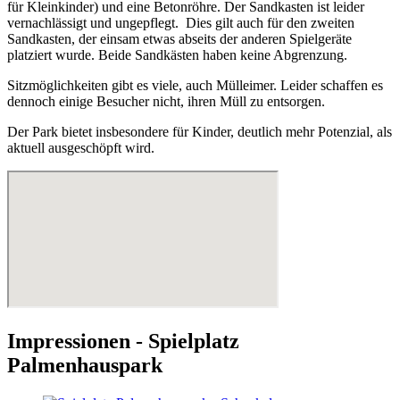
für Kleinkinder) und eine Betonröhre. Der Sandkasten ist leider
vernachlässigt und ungepflegt. Dies gilt auch für den zweiten
Sandkasten, der einsam etwas abseits der anderen Spielgeräte
platziert wurde. Beide Sandkästen haben keine Abgrenzung.
Sitzmöglichkeiten gibt es viele, auch Mülleimer. Leider schaffen es
dennoch einige Besucher nicht, ihren Müll zu entsorgen.
Der Park bietet insbesondere für Kinder, deutlich mehr Potenzial, als
aktuell ausgeschöpft wird.
Impressionen - Spielplatz
Palmenhauspark