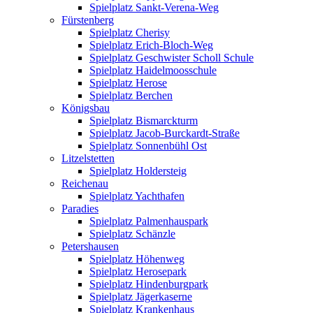
Spielplatz Sankt-Verena-Weg
Fürstenberg
Spielplatz Cherisy
Spielplatz Erich-Bloch-Weg
Spielplatz Geschwister Scholl Schule
Spielplatz Haidelmoosschule
Spielplatz Herose
Spielplatz Berchen
Königsbau
Spielplatz Bismarckturm
Spielplatz Jacob-Burckardt-Straße
Spielplatz Sonnenbühl Ost
Litzelstetten
Spielplatz Holdersteig
Reichenau
Spielplatz Yachthafen
Paradies
Spielplatz Palmenhauspark
Spielplatz Schänzle
Petershausen
Spielplatz Höhenweg
Spielplatz Herosepark
Spielplatz Hindenburgpark
Spielplatz Jägerkaserne
Spielplatz Krankenhaus