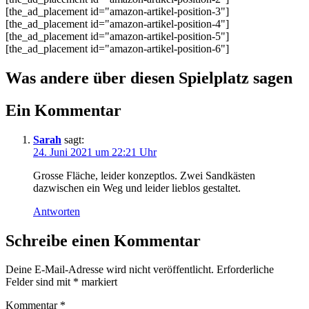
[the_ad_placement id="amazon-artikel-position-3"]
[the_ad_placement id="amazon-artikel-position-4"]
[the_ad_placement id="amazon-artikel-position-5"]
[the_ad_placement id="amazon-artikel-position-6"]
Was andere über diesen Spielplatz sagen
Ein Kommentar
Sarah
sagt:
24. Juni 2021 um 22:21 Uhr
Grosse Fläche, leider konzeptlos. Zwei Sandkästen
dazwischen ein Weg und leider lieblos gestaltet.
Antworten
Schreibe einen Kommentar
Deine E-Mail-Adresse wird nicht veröffentlicht.
Erforderliche
Felder sind mit
*
markiert
Kommentar
*