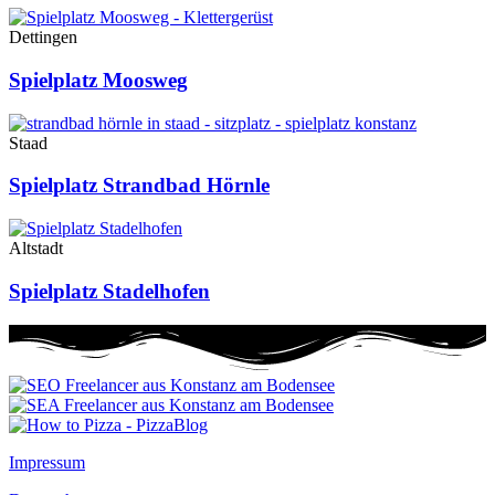
Dettingen
Spielplatz Moosweg
Staad
Spielplatz Strandbad Hörnle
Altstadt
Spielplatz Stadelhofen
Impressum