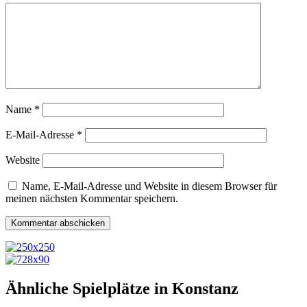
Name
*
E-Mail-Adresse
*
Website
Name, E-Mail-Adresse und Website in diesem Browser für
meinen nächsten Kommentar speichern.
Ähnliche Spielplätze in Konstanz