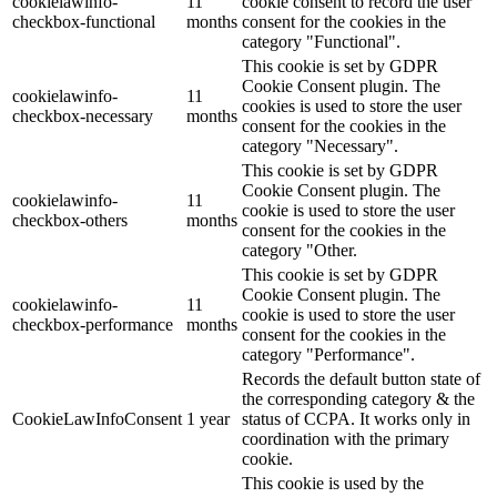
cookielawinfo-
11
cookie consent to record the user
checkbox-functional
months
consent for the cookies in the
category "Functional".
This cookie is set by GDPR
Cookie Consent plugin. The
cookielawinfo-
11
cookies is used to store the user
checkbox-necessary
months
consent for the cookies in the
category "Necessary".
This cookie is set by GDPR
Cookie Consent plugin. The
cookielawinfo-
11
cookie is used to store the user
checkbox-others
months
consent for the cookies in the
category "Other.
This cookie is set by GDPR
Cookie Consent plugin. The
cookielawinfo-
11
cookie is used to store the user
checkbox-performance
months
consent for the cookies in the
category "Performance".
Records the default button state of
the corresponding category & the
CookieLawInfoConsent
1 year
status of CCPA. It works only in
coordination with the primary
cookie.
This cookie is used by the