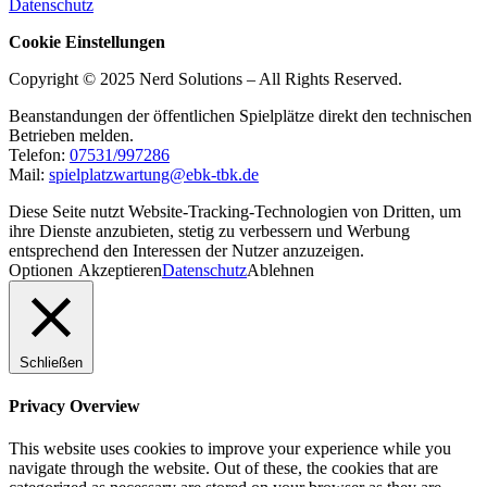
Datenschutz
Cookie Einstellungen
Copyright © 2025 Nerd Solutions – All Rights Reserved.
Beanstandungen der öffentlichen Spielplätze direkt den technischen
Betrieben melden.
Telefon:
07531/997286
Mail:
spielplatzwartung@ebk-tbk.de
Diese Seite nutzt Website-Tracking-Technologien von Dritten, um
ihre Dienste anzubieten, stetig zu verbessern und Werbung
entsprechend den Interessen der Nutzer anzuzeigen.
Optionen
Akzeptieren
Datenschutz
Ablehnen
Schließen
Privacy Overview
This website uses cookies to improve your experience while you
navigate through the website. Out of these, the cookies that are