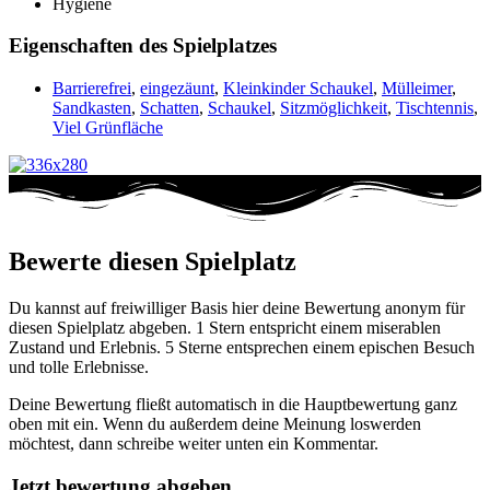
Hygiene
Eigenschaften des Spielplatzes
Barrierefrei
,
eingezäunt
,
Kleinkinder Schaukel
,
Mülleimer
,
Sandkasten
,
Schatten
,
Schaukel
,
Sitzmöglichkeit
,
Tischtennis
,
Viel Grünfläche
Bewerte diesen Spielplatz
Du kannst auf freiwilliger Basis hier deine Bewertung anonym für
diesen Spielplatz abgeben. 1 Stern entspricht einem miserablen
Zustand und Erlebnis. 5 Sterne entsprechen einem epischen Besuch
und tolle Erlebnisse.
Deine Bewertung fließt automatisch in die Hauptbewertung ganz
oben mit ein. Wenn du außerdem deine Meinung loswerden
möchtest, dann schreibe weiter unten ein Kommentar.
Jetzt bewertung abgeben