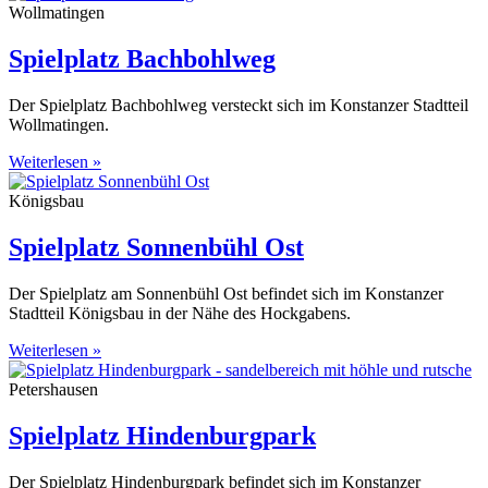
Wollmatingen
Spielplatz Bachbohlweg
Der Spielplatz Bachbohlweg versteckt sich im Konstanzer Stadtteil
Wollmatingen.
Weiterlesen »
Königsbau
Spielplatz Sonnenbühl Ost
Der Spielplatz am Sonnenbühl Ost befindet sich im Konstanzer
Stadtteil Königsbau in der Nähe des Hockgabens.
Weiterlesen »
Petershausen
Spielplatz Hindenburgpark
Der Spielplatz Hindenburgpark befindet sich im Konstanzer