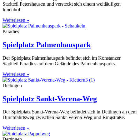
Stadtteil Petershausen und versteckt sich einem weitläufigen
Innenhof.
Weiterlesen »
Paradies
Spielplatz Palmenhauspark
Der Spielplatz Palmenhauspark befindet sich im Konstanzer
Stadtteil Paradies auf dem Gelände des Palmenhausparks.
Weiterlesen »
Dettingen
Spielplatz Sankt-Verena-Weg
Der Spielplatz Sankt-Verena-Weg befindet sich in Dettingen an dem
Durchfahrtsweg zwischen Sankt-Verena-Weg und Ringstraße.
Weiterlesen »
Dettingen