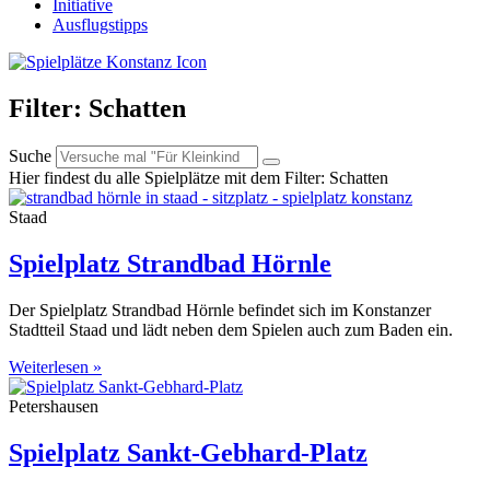
Initiative
Ausflugstipps
Filter: Schatten
Suche
Hier findest du alle Spielplätze mit dem Filter: Schatten
Staad
Spielplatz Strandbad Hörnle
Der Spielplatz Strandbad Hörnle befindet sich im Konstanzer
Stadtteil Staad und lädt neben dem Spielen auch zum Baden ein.
Weiterlesen »
Petershausen
Spielplatz Sankt-Gebhard-Platz