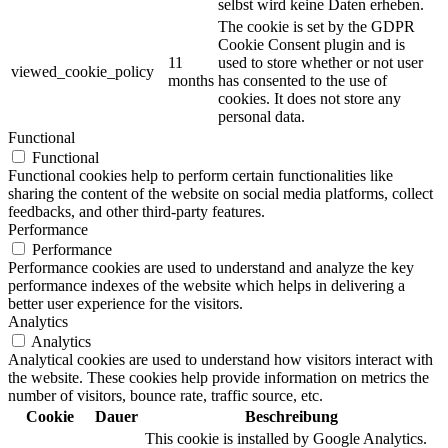
selbst wird keine Daten erheben.
The cookie is set by the GDPR
Cookie Consent plugin and is
11
used to store whether or not user
viewed_cookie_policy
months
has consented to the use of
cookies. It does not store any
personal data.
Functional
Functional
Functional cookies help to perform certain functionalities like
sharing the content of the website on social media platforms, collect
feedbacks, and other third-party features.
Performance
Performance
Performance cookies are used to understand and analyze the key
performance indexes of the website which helps in delivering a
better user experience for the visitors.
Analytics
Analytics
Analytical cookies are used to understand how visitors interact with
the website. These cookies help provide information on metrics the
number of visitors, bounce rate, traffic source, etc.
Cookie
Dauer
Beschreibung
This cookie is installed by Google Analytics.