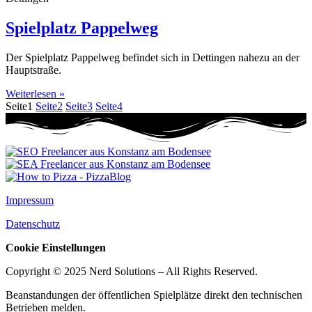
Spielplatz Pappelweg
Der Spielplatz Pappelweg befindet sich in Dettingen nahezu an der
Hauptstraße.
Weiterlesen »
Seite
1
Seite
2
Seite
3
Seite
4
Impressum
Datenschutz
Cookie Einstellungen
Copyright © 2025 Nerd Solutions – All Rights Reserved.
Beanstandungen der öffentlichen Spielplätze direkt den technischen
Betrieben melden.