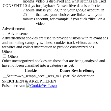
months
video is displayed and what settings are used
CONSENT
10 days
for playback.No sensitive data is collected
7 hours
unless you log in to your google account, in
25
that case your choices are linked with your
minutes
account, for example if you click “like” on a
video.
Advertisement
Advertisement
Advertisement cookies are used to provide visitors with relevant ads
and marketing campaigns. These cookies track visitors across
websites and collect information to provide customized ads.
Others
Others
Other uncategorized cookies are those that are being analyzed and
have not been classified into a category as yet.
Cookie
Dauer
Beschreibung
__Secure-wp_seraph_accel_sess_m
1 year
No description
SPEICHERN & AKZEPTIEREN
Präsentiert von