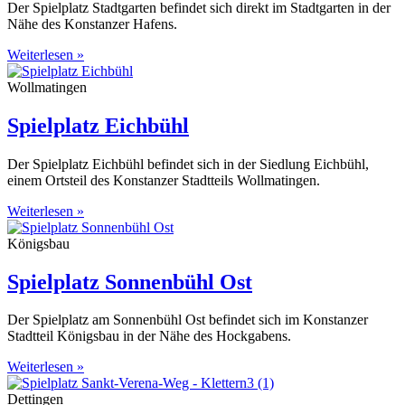
Der Spielplatz Stadtgarten befindet sich direkt im Stadtgarten in der
Nähe des Konstanzer Hafens.
Weiterlesen »
Wollmatingen
Spielplatz Eichbühl
Der Spielplatz Eichbühl befindet sich in der Siedlung Eichbühl,
einem Ortsteil des Konstanzer Stadtteils Wollmatingen.
Weiterlesen »
Königsbau
Spielplatz Sonnenbühl Ost
Der Spielplatz am Sonnenbühl Ost befindet sich im Konstanzer
Stadtteil Königsbau in der Nähe des Hockgabens.
Weiterlesen »
Dettingen