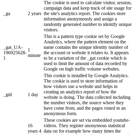
The cookie is used to calculate visitor, session,
campaign data and keep track of site usage for
_ga
2 years
the site's analytics report. The cookies store
information anonymously and assign a
randomly generated number to identify unique
visitors.
This is a pattern type cookie set by Google
Analytics, where the pattern element on the
_gat_UA-
name contains the unique identity number of
1
196925628-
the account or website it relates to. It appears
minute
1
to be a variation of the _gat cookie which is
used to limit the amount of data recorded by
Google on high traffic volume websites.
This cookie is installed by Google Analytics.
The cookie is used to store information of
how visitors use a website and helps in
creating an analytics report of how the
_gid
1 day
website is doing. The data collected including
the number visitors, the source where they
have come from, and the pages visted in an
anonymous form.
These cookies are set via embedded youtube-
16
videos. They register anonymous statistical
years 4
data on for example how many times the