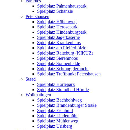
Paradies
Spielplatz Palmenhauspark
Spielplatz Schänzle
Petershausen
Spielplatz Höhenweg
Spielplatz Herosepark
Spielplatz Hindenburgpark
Spielplatz Jägerkaserne
Spielplatz Krankenhaus
Spielplatz am Pfeiferhölzle
Spielplatz Raiteburg (KIKUZ)
Spielplatz Sierenmoos
Spielplatz Sonnenhalde
Spielplatz Schmugglerbucht
Spielplatz Treffpunkt Petershausen
Staad
Spielplatz Hörlepark
Spielplatz Strandbad Hörnle
Wollmatingen
Spielplatz Bachbohlweg
Spielplatz Brandenburger Straße
Spielplatz Eichbühl
Spielplatz Lindenbühl
Spielplatz Mühlenweg
Spielplatz Urisberg