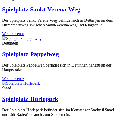
Spielplatz Sankt-Verena-Weg
Der Spielplatz Sankt-Verena-Weg befindet sich in Dettingen an dem
Durchfahrtsweg zwischen Sankt-Verena-Weg und Ringstraße.
Weiterlesen »
Dettingen
Spielplatz Pappelweg
Der Spielplatz Pappelweg befindet sich in Dettingen nahezu an der
Hauptstraße.
Weiterlesen »
Staad
Spielplatz Hörlepark
Der Spielplatz Hörlepark befindet sich im Konstanzer Stadtteil Staad
und lädt Badegäste auch zum Spielen ein.