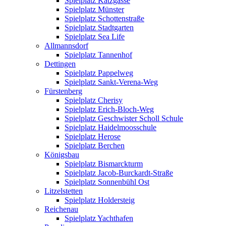
Spielplatz Katzgasse
Spielplatz Münster
Spielplatz Schottenstraße
Spielplatz Stadtgarten
Spielplatz Sea Life
Allmannsdorf
Spielplatz Tannenhof
Dettingen
Spielplatz Pappelweg
Spielplatz Sankt-Verena-Weg
Fürstenberg
Spielplatz Cherisy
Spielplatz Erich-Bloch-Weg
Spielplatz Geschwister Scholl Schule
Spielplatz Haidelmoosschule
Spielplatz Herose
Spielplatz Berchen
Königsbau
Spielplatz Bismarckturm
Spielplatz Jacob-Burckardt-Straße
Spielplatz Sonnenbühl Ost
Litzelstetten
Spielplatz Holdersteig
Reichenau
Spielplatz Yachthafen