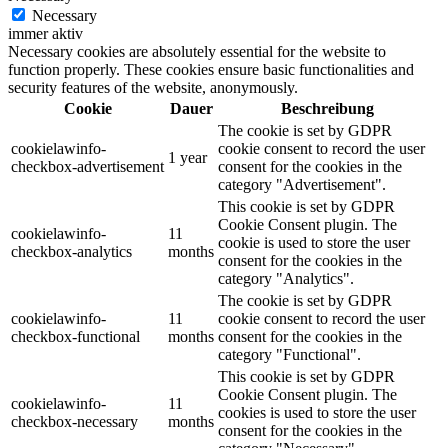
Necessary
immer aktiv
Necessary cookies are absolutely essential for the website to
function properly. These cookies ensure basic functionalities and
security features of the website, anonymously.
Cookie
Dauer
Beschreibung
The cookie is set by GDPR
cookielawinfo-
cookie consent to record the user
1 year
checkbox-advertisement
consent for the cookies in the
category "Advertisement".
This cookie is set by GDPR
Cookie Consent plugin. The
cookielawinfo-
11
cookie is used to store the user
checkbox-analytics
months
consent for the cookies in the
category "Analytics".
The cookie is set by GDPR
cookielawinfo-
11
cookie consent to record the user
checkbox-functional
months
consent for the cookies in the
category "Functional".
This cookie is set by GDPR
Cookie Consent plugin. The
cookielawinfo-
11
cookies is used to store the user
checkbox-necessary
months
consent for the cookies in the