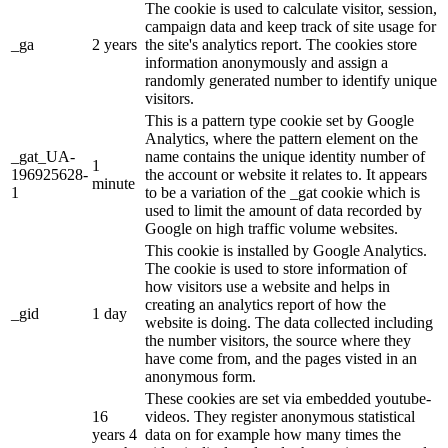
The cookie is used to calculate visitor, session,
campaign data and keep track of site usage for
_ga
2 years
the site's analytics report. The cookies store
information anonymously and assign a
randomly generated number to identify unique
visitors.
This is a pattern type cookie set by Google
Analytics, where the pattern element on the
_gat_UA-
name contains the unique identity number of
1
196925628-
the account or website it relates to. It appears
minute
1
to be a variation of the _gat cookie which is
used to limit the amount of data recorded by
Google on high traffic volume websites.
This cookie is installed by Google Analytics.
The cookie is used to store information of
how visitors use a website and helps in
creating an analytics report of how the
_gid
1 day
website is doing. The data collected including
the number visitors, the source where they
have come from, and the pages visted in an
anonymous form.
These cookies are set via embedded youtube-
16
videos. They register anonymous statistical
years 4
data on for example how many times the