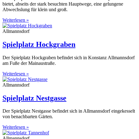
bietet, abseits der stark besuchten Hauptwege, eine gelungene
Abwechslung für klein und groß.
Weiterlesen »
Allmannsdorf
Spielplatz Hockgraben
Der Spielplatz Hockgraben befindet sich in Konstanz Allmannsdorf
am Fuße der Mainaustraße.
Weiterlesen »
Allmannsdorf
Spielplatz Nestgasse
Der Spielplatz Nestgasse befindet sich in Allmannsdorf eingekesselt
von benachbarten Gärten.
Weiterlesen »
Allmannsdorf