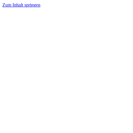
Zum Inhalt springen