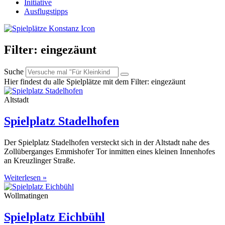
Initiative
Ausflugstipps
Filter: eingezäunt
Suche
Hier findest du alle Spielplätze mit dem Filter: eingezäunt
Altstadt
Spielplatz Stadelhofen
Der Spielplatz Stadelhofen versteckt sich in der Altstadt nahe des
Zollüberganges Emmishofer Tor inmitten eines kleinen Innenhofes
an Kreuzlinger Straße.
Weiterlesen »
Wollmatingen
Spielplatz Eichbühl