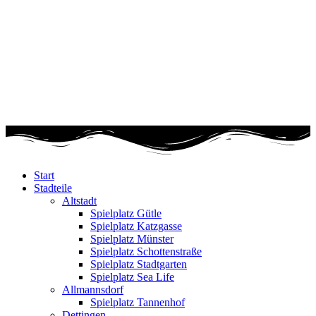
Start
Stadteile
Altstadt
Spielplatz Gütle
Spielplatz Katzgasse
Spielplatz Münster
Spielplatz Schottenstraße
Spielplatz Stadtgarten
Spielplatz Sea Life
Allmannsdorf
Spielplatz Tannenhof
Dettingen