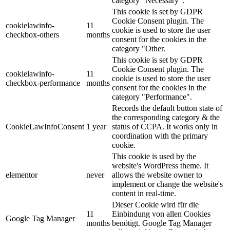
category "Necessary".
This cookie is set by GDPR
Cookie Consent plugin. The
cookielawinfo-
11
cookie is used to store the user
checkbox-others
months
consent for the cookies in the
category "Other.
This cookie is set by GDPR
Cookie Consent plugin. The
cookielawinfo-
11
cookie is used to store the user
checkbox-performance
months
consent for the cookies in the
category "Performance".
Records the default button state of
the corresponding category & the
CookieLawInfoConsent
1 year
status of CCPA. It works only in
coordination with the primary
cookie.
This cookie is used by the
website's WordPress theme. It
elementor
never
allows the website owner to
implement or change the website's
content in real-time.
Dieser Cookie wird für die
11
Einbindung von allen Cookies
Google Tag Manager
months
benötigt. Google Tag Manager